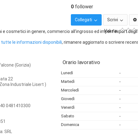
0
follower
Collegati
Scrivi
Valuta:
i e cosmetici in genere, commercio all'ingrosso ed import export degli
tutte le informazioni disponibili
, rimanere aggiornato o scrivere recen
Orario lavorativo
alcone (Gorizia)
Lunedì
-
mata 22
Martedì
-
Zona Industriale Lisert )
Mercoledì
-
Giovedì
-
40 0481410300
Venerdì
-
Sabato
-
351
Domenica
-
ca: SRL