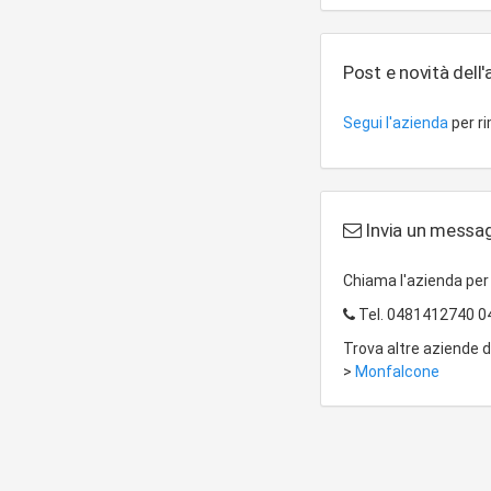
Post e novità dell
Segui l'azienda
per r
Invia un messag
Chiama l'azienda pe
Tel.
0481412740 0
Trova altre aziende 
>
Monfalcone