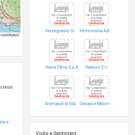
Verzegnassi Claudio & C. S.n.c
Vetroresina Adriatica V.R.A. S.p.A
p
contributors
combustibili uso domestico
articoli plastica
Ineos Films S.p.A
Italeuro S.r.l
articoli plastica
prodotti chimici
 stessi.
Aromasol di Solidoro Thomas
Ceriani e Milost & C. S.a.s
saponi uso non personale
combustibili riscaldamento gassosi
izia
>
Visite e Sentiment