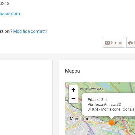
0313
rbasol.com
azioni?
Modifica contatti
Email
Mappa
+
−
Erbasol S.r.l
Via Terza Armata 22
34074 - Monfalcone (Gorizia