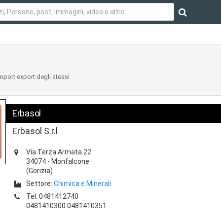
mport export degli stessi
Erbasol
Erbasol S.r.l
Via Terza Armata 22
34074
-
Monfalcone
(Gorizia)
Settore:
Chimica e Minerali
Tel.
0481412740
0481410300 0481410351