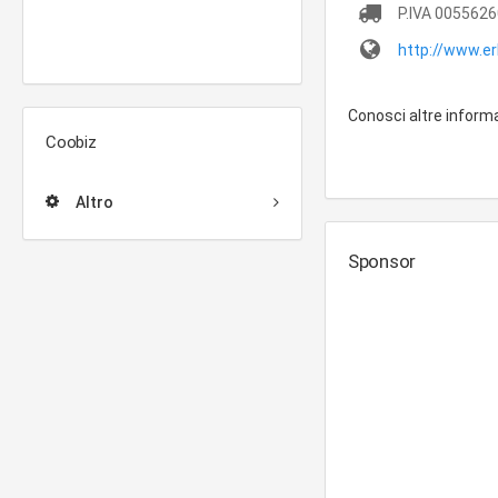
P.IVA
0055626
http://www.e
Conosci altre inform
Coobiz
Altro
Sponsor