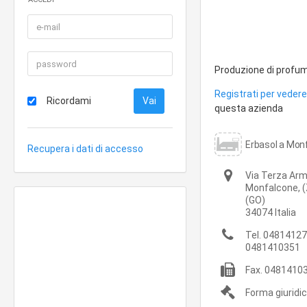
Produzione di profum
Registrati per vedere 
Ricordami
questa azienda
Erbasol a Monf
Recupera i dati di accesso
Via Terza Ar
Monfalcone,
(
(GO)
34074
Italia
Tel.
04814127
0481410351
Fax.
0481410
Forma giuridi