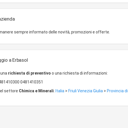
'azienda
imanere sempre informato delle novità, promozioni e offerte.
gio a Erbasol
r una
richiesta di preventivo
o una richiesta di informazioni:
481410300 0481410351
del settore
Chimica e Minerali
:
Italia
>
Friuli Venezia Giulia
>
Provincia di