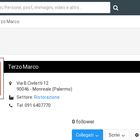
rzo Marco
Terzo Marco
Via B.Civiletti 12
90046
-
Monreale
(Palermo)
Settore:
Ristorazione
Tel.
091 6407770
0
follower
Collegati
Scrivi