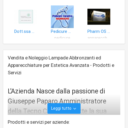
Dott.ssa Margherita Tartaglia
Pedicure Mammano Davide
Pharm OS S.n.c. di Capasso Nicola & Sollo Raffaele
pedicure
apparecchi medicali
Vendita e Noleggio Lampade Abbronzanti ed
Apparecchiature per Estetica Avanzata - Prodotti e
Servizi
L'Azienda Nasce dalla passione di
Giuseppe Paparo Amministratore
Leggi tutto
della Tecno Club che mette la sua
esperienza maturata negli anni ai
Prodotti e servizi per aziende: