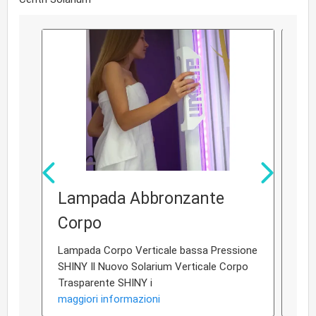
Lampada Abbronzante
So
Corpo
Ev
Lampada Corpo Verticale bassa Pressione
Dite
SHINY Il Nuovo Solarium Verticale Corpo
let
Trasparente SHINY i
lett
maggiori informazioni
mag