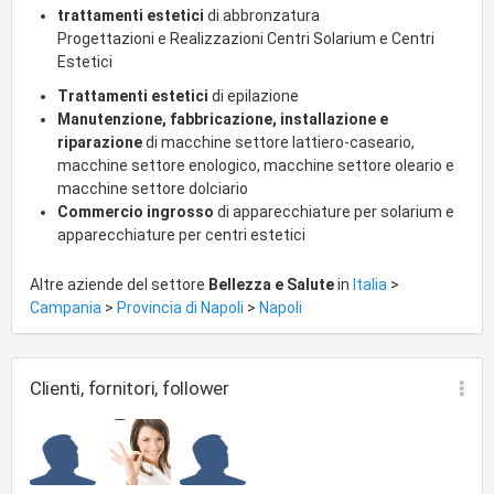
Centri Estetici e Abbronzatura
trattamenti estetici
di abbronzatura
Progettazioni e Realizzazioni Centri Solarium e Centri
soluzioni a 360° per dare vita ai Centri
Estetici
in nuove aperture o per riorganizzare
Trattamenti estetici
di epilazione
Manutenzione, fabbricazione, installazione e
Centri già in essere. L’attività della
riparazione
di macchine settore lattiero-caseario,
Tecno Club si sviluppa su più canali
macchine settore enologico, macchine settore oleario e
macchine settore dolciario
quali: Progettazioni; Realizzazioni,
Commercio ingrosso
di apparecchiature per solarium e
apparecchiature per centri estetici
Forniture ed Assistenza Tecnica. I
Consulenti della Tecno Club sono al
Altre aziende del settore
Bellezza e Salute
in
Italia
>
Campania
>
Provincia di Napoli
>
Napoli
fianco di Imprenditori che desiderano
avviare la propria attività nel mondo
Clienti, fornitori, follower
Beauty, affianca l’idea
dell’imprenditore dalle prime fasi, la
ricerca della location più adatta alla