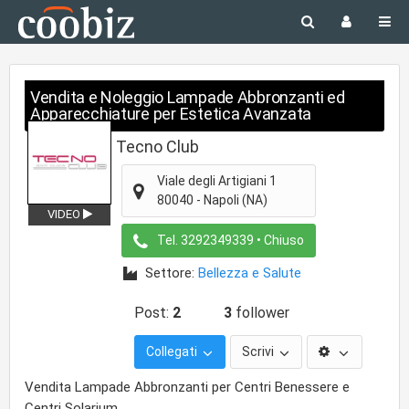
Vendita e Noleggio Lampade Abbronzanti ed
Apparecchiature per Estetica Avanzata
Tecno Club
Viale degli Artigiani 1
80040
-
Napoli
(NA)
VIDEO
Tel.
3292349339
• Chiuso
Settore:
Bellezza e Salute
Post:
2
3
follower
Collegati
Scrivi
Vendita Lampade Abbronzanti per Centri Benessere e
Centri Solarium