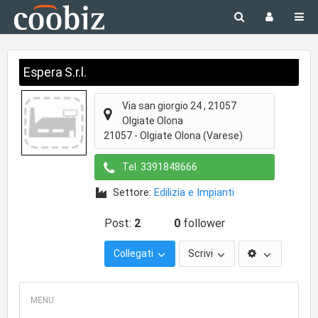
Espera S.r.l.
Via san giorgio 24 , 21057
Olgiate Olona
21057
-
Olgiate Olona
(Varese)
Tel.
3391848666
Settore:
Edilizia e Impianti
Post:
2
0
follower
Collegati
Scrivi