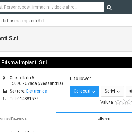
da Prisma Impianti S.r.l
i S.r.l
Prisma Impianti S.r.l
Corso Italia 6
0
follower
15076
-
Ovada
(Alessandria)
Settore:
Elettronica
Collegati
Scrivi
Tel.
014381572
Valuta:
oni sull'azienda
Follower