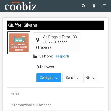
Giuffre' Silvana
Via Drago di Ferro 133
91027
-
Paceco
(Trapani)
Settore:
Trasporti
0
follower
Collegati
Scrivi
Informazioni sull'azienda