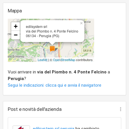
Mappa
×
+
edilsystem srl
via del Piombo n. 4 Ponte Felcino
−
06134 - Perugia (PG)
Leaflet
| ©
OpenStreetMap
contributors
Vuoi arrivare in
via del Piombo n. 4 Ponte Felcino
a
Perugia
?
Segui le indicazioni: clicca qui e avvia il navigatore
Post e novità dell'azienda
edilsystem srl perugia
ha cambiato