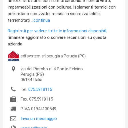
rinforzi strutturali con fibre di carbonio e fibre di vetro,
impermeabilizzazioni con poliurea, isolamenti termici con
poliuretano spruzzato, messa in sicurezza edifici
terremotati
...continua
Registrati per vedere tutte le informazioni disponibili
,
rimanere aggiornato o scrivere recensioni su questa
azienda
edilsystem srl perugia a Perugia (PG)
via del Piombo n. 4 Ponte Felcino
Perugia
(PG)
06134
Italia
Tel.
075.5918115
Fax.
075.5918115
P.IVA
01944130549
Invia un messaggio