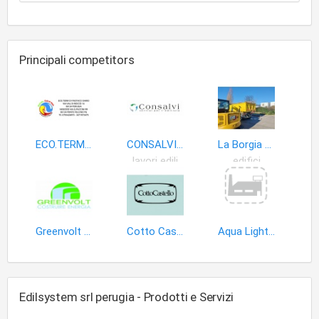
Principali competitors
ECO.TERM DI PASTACCI DARIO
CONSALVI PIERO & C. SNC
La Borgia di Bonaca Marco e Nicola S.n.c
lavori edili
edifici
Greenvolt Costruire Energia
Cotto Castello di Braganti Paola
Aqua Light PERUGIA
Edilsystem srl perugia - Prodotti e Servizi