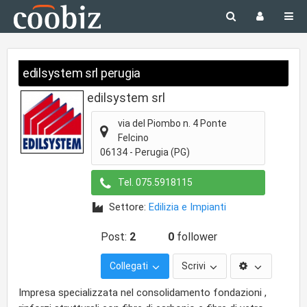
edilsystem srl perugia
edilsystem srl
via del Piombo n. 4 Ponte
Felcino
06134
-
Perugia
(PG)
Tel.
075.5918115
Settore:
Edilizia e Impianti
Post:
2
0
follower
Collegati
Scrivi
Impresa specializzata nel consolidamento fondazioni ,