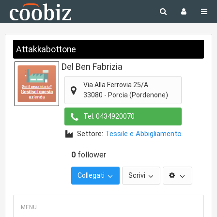
Attakkabottone
Del Ben Fabrizia
Via Alla Ferrovia 25/A
33080
-
Porcia
(Pordenone)
Tel.
0434920070
Settore:
Tessile e Abbigliamento
0
follower
Collegati
Scrivi