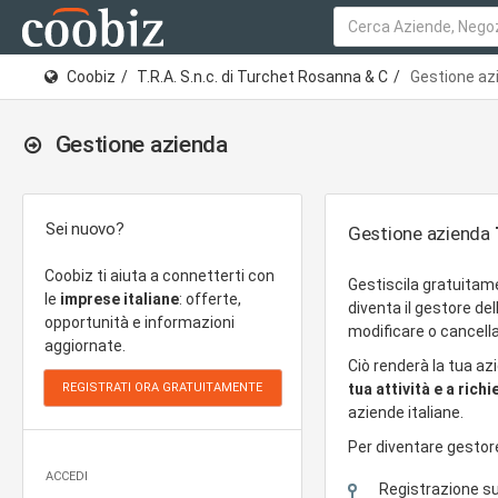
Coobiz
T.R.A. S.n.c. di Turchet Rosanna & C
Gestione az
Gestione azienda
Sei nuovo?
Gestione azienda
Coobiz ti aiuta a connetterti con
Gestiscila gratuitam
le
imprese italiane
: offerte,
diventa il gestore de
opportunità e informazioni
modificare o cancella
aggiornate.
Ciò renderà la tua az
tua attività e a rich
aziende italiane.
Per diventare gestor
ACCEDI
Registrazione s