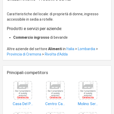
Caratteristiche del locale: di proprietà di donne, ingresso
accessibile in sedia a rotelle.
Prodotti e servizi per aziende:
Commercio ingrosso
di bevande
Altre aziende del settore
Alimenti
in
Italia
>
Lombardia
>
Provincia di Cremona
>
Rivolta d'Adda
Principali competitors
Casa Del Pane di Rota Alessandro e C. S.n.c
Centro Carni P.M. S.r.l
Molino Seragni S.p.A
prodotti freschi
prodotti a base di carne
frumento