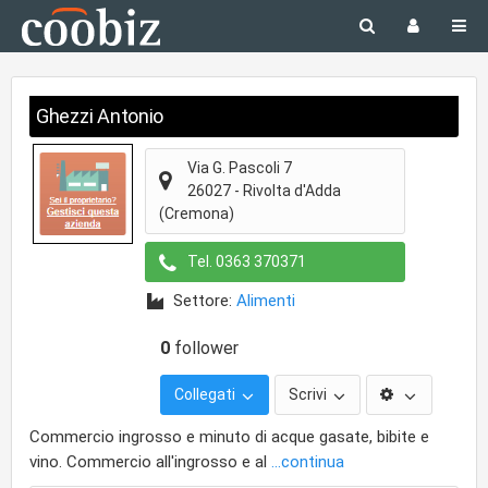
Ghezzi Antonio
Via G. Pascoli 7
26027
-
Rivolta d'Adda
(Cremona)
Tel.
0363 370371
Settore:
Alimenti
0
follower
Collegati
Scrivi
Commercio ingrosso e minuto di acque gasate, bibite e
vino. Commercio all'ingrosso e al
...continua