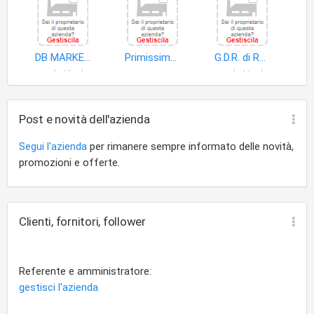
DB MARKET SRL
Primissima Soc.Coop. a R.L
G.D.R. di Rossini Giuseppe & C. S.a.s
prodotti alimentari
carne
prodotti alimentari
Post e novità dell'azienda
Segui l'azienda
per rimanere sempre informato delle novità,
promozioni e offerte.
Clienti, fornitori, follower
Referente e amministratore:
gestisci l'azienda