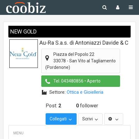
NEW GOLD
Au-Ra S.a.s. di Antoniazzi Davide & C
Piazza del Popolo 22
33078
-
San Vito al Tagliamento
(Pordenone)
Tel.
043480856
• Aperto
Settore:
Ottica e Gioielleria
Post:
2
0
follower
Collegati
Scrivi