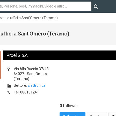
epositi e uffici a Sant'Omero (Teramo)
 e uffici a Sant'Omero (Teramo)
Proel S.p.A
Via Alla Ruenia 37/43
64027
-
Sant'Omero
(Teramo)
Settore:
Elettronica
Tel.
086181241
0
follower