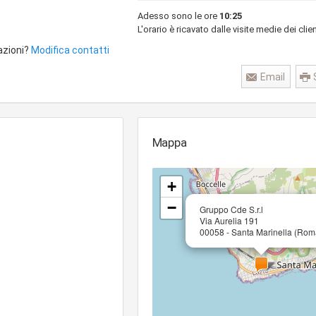
Adesso sono le ore
10:25
L'orario è ricavato dalle visite medie dei clien
azioni?
Modifica contatti
Email
Mappa
+
−
Gruppo Cde S.r.l
Via Aurelia 191
00058 - Santa Marinella (Rom