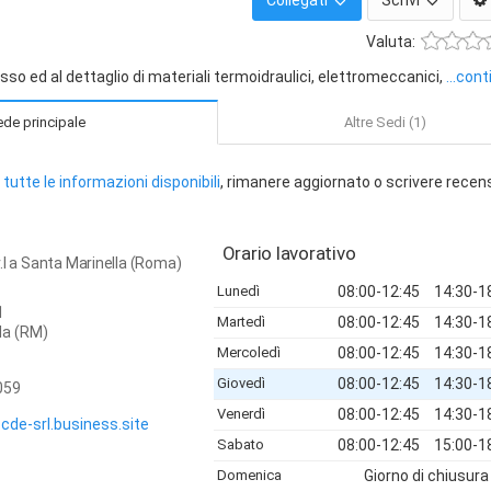
Collegati
Scrivi
Valuta:
osso ed al dettaglio di materiali termoidraulici, elettromeccanici,
...con
de principale
Altre Sedi (1)
tutte le informazioni disponibili
, rimanere aggiornato o scrivere recen
Orario lavorativo
.l a Santa Marinella (Roma)
Lunedì
08:00-12:45
14:30-1
1
Martedì
08:00-12:45
14:30-1
la
(RM)
Mercoledì
08:00-12:45
14:30-1
Giovedì
08:00-12:45
14:30-1
059
Venerdì
08:00-12:45
14:30-1
-cde-srl.business.site
Sabato
08:00-12:45
15:00-1
Domenica
Giorno di chiusura