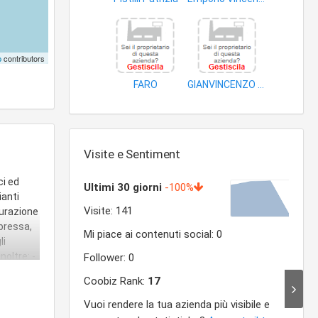
mobili
prodotti non alimentari
p
contributors
FARO
GIANVINCENZO CELESTINA
vernici
vernici
Visite e Sentiment
ci ed
ianti
purazione
pressa,
li
noltre: -
et ,
purche'
del
anziarie