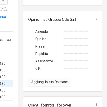
tinua
Opinioni su Gruppo Cde S.r.l
Azienda
Qualità
sioni su
Prezzi
Rapidità
Assistenza
8:30
C.R.
8:30
8:30
Aggiungi la tua Opinione
8:30
8:30
8:30
Clienti, fornitori, follower