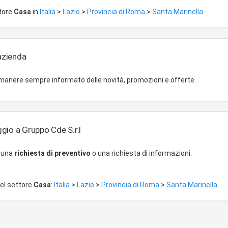
ompreso il rilascio di fidejussioni od avalli, assumere in modo non preva
ttore
Casa
in
Italia
>
Lazio
>
Provincia di Roma
>
Santa Marinella
mento, e non nei confronti del pubblico, interessenze e partecipazioni in
lari, potra' inoltre compiere operazioni di finanziamento effettuate dai
 obbligo di rimborso che non e fare quanto altro potra' facilitarne l'atti
dei divieti portati dalle leggi n. 1 Del e n. 197 Del e successive modifi
'azienda
 da quanto previsto dall'articolo 106 del d.L. N. 385 E successive modif
imanere sempre informato delle novità, promozioni e offerte.
gio a Gruppo Cde S.r.l
r una
richiesta di preventivo
o una richiesta di informazioni:
del settore
Casa
:
Italia
>
Lazio
>
Provincia di Roma
>
Santa Marinella