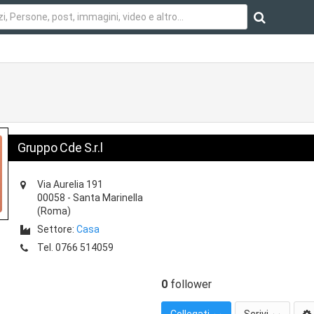
Gruppo Cde S.r.l
Via Aurelia 191
00058
-
Santa Marinella
(Roma)
Settore:
Casa
Tel.
0766 514059
0
follower