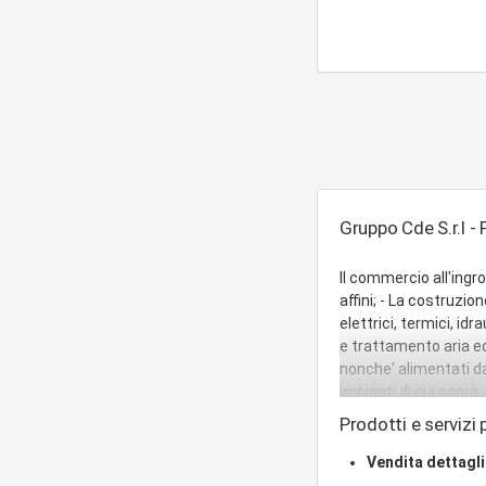
Gruppo Cde S.r.l - 
Il commercio all'ingro
affini; - La costruzi
elettrici, termici, id
e trattamento aria e
nonche' alimentati da
impianti di cui sopra, 
Partecipare ad inizia
Prodotti e servizi p
gruppi, che abbiano s
comunque utili e/o fin
Vendita dettagl
raggiungimento dello s