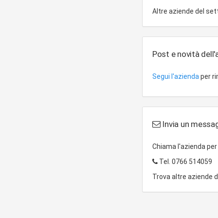
attive o passive ivi c
Altre aziende del se
senza fini di colloca
imprese e societ simi
conto capitale sia con
comunque nel rispetto 
Post e novità dell
integrazioni, nonche'
integrazioni.
Segui l'azienda
per r
Invia un messag
Chiama l'azienda pe
Tel.
0766 514059
Trova altre aziende 