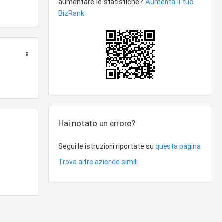
lente e
 altre
 soci in
vita' e
che ed
iche ed
Hai notato un errore?
Segui le istruzioni riportate su
questa pagina
Trova altre aziende simili