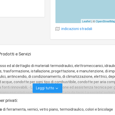
Leaflet
| ©
OpenStreetMa
indicazioni stradali
Prodotti e Servizi
sso ed al dettaglio di materiali termoidraulici, elettromeccanici, idrauli
one, trasformazione, istallazione, progettazione, e manutenzione, di imp
raulici, antincendio, di condizionamento, di climatizzazione, elettrici, de
d acque, condotte per ogni tipo di combustibile, condotte per aria com
 fonti rinnovabili; - Lavori di manutenzione ed assistenza tecnica per g
Leggi tutto
siano essi stati realizzati dalla societa' e/o da terzi. La societa' potra' i
tive economiche, in forma stabile o temporanea con altre imprese, soci
er privati:
copi o finalita' analoghe di integrazione o supporto, affini o connesse, 
alizzate al raggiungimento degli scopi sociali; - Compiere, al solo fine 
io
di ferramenta, vernici, vetro piano, termoidraulico, colori e bricolage
copo sociale, tutte le operazioni mobiliari, immobiliari, industriali, fin