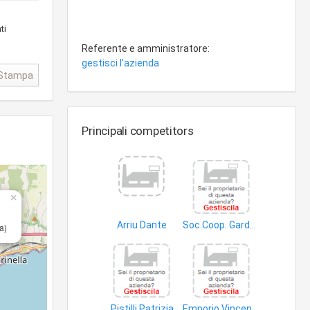
ti
Referente e amministratore:
gestisci l'azienda
Stampa
Principali competitors
×
Arriu Dante
Soc.Coop. Garden Service 2005
a)
giardini
semi
Pistilli Patrizia
Emporio Vincenzino S.a.s. di Parisi Anna Maria e C