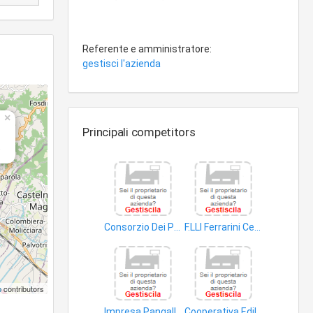
Referente e amministratore:
gestisci l'azienda
×
Principali competitors
)
Consorzio Dei Proprietari Del Centro Commerciale Centroluna
F.LLI Ferrarini Ceramiche S.A.S di Ferrarini Ireneo & C
beni immobili
legname
p
contributors
Impresa Pangallo di Pangallo Stefano &.C. S.n.c
Cooperativa Edilizia Stazione Elicotteri M.M. Luni a R.L