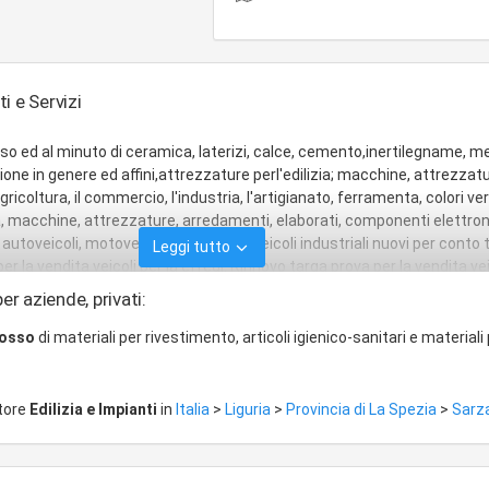
ti e Servizi
o ed al minuto di ceramica, laterizi, calce, cemento,inertilegname, met
one in genere ed affini,attrezzature perl'edilizia; macchine, attrezzatu
'agricoltura, il commercio, l'industria, l'artigianato, ferramenta, colori ver
ia, macchine, attrezzature, arredamenti, elaborati, componenti elettro
autoveicoli, motoveicoli, autocarri e veicoli industriali nuovi per conto t
Leggi tutto
r la vendita veicoli per la effedi. Rinnovo targa prova per la vendita vei
 cessa la vendita di veicoli per la bremach.
er aziende, privati:
rosso
di materiali per rivestimento, articoli igienico-sanitari e materiali
ttore
Edilizia e Impianti
in
Italia
>
Liguria
>
Provincia di La Spezia
>
Sarz