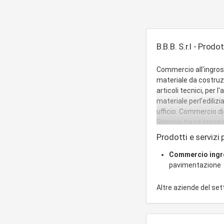
B.B.B. S.r.l - Prodot
Commercio all'ingross
materiale da costruzi
articoli tecnici, per l
materiale perl'ediliz
ufficio. Commercio di 
Rinnovo targa prova pe
la bucher schorling e
Prodotti e servizi p
Commercio ing
pavimentazione
Altre aziende del se