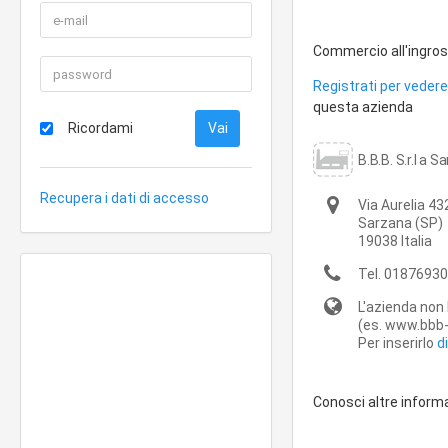
Commercio all'ingross
Registrati per vedere 
questa azienda
Ricordami
B.B.B. S.r.l a 
Recupera i dati di accesso
Via Aurelia 43
Sarzana
(SP)
19038
Italia
Tel.
01876930
L'azienda non 
(es. www.bbb-s
Per inserirlo
d
Conosci altre inform