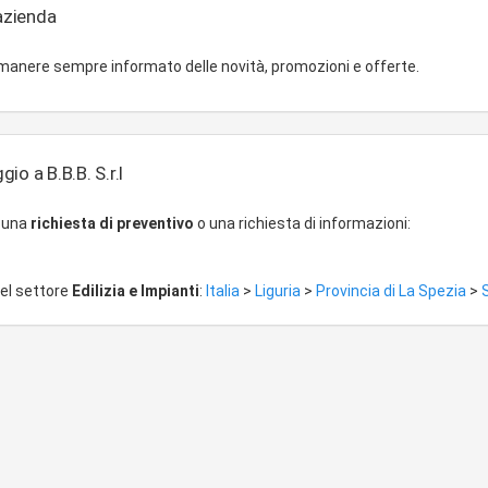
'azienda
imanere sempre informato delle novità, promozioni e offerte.
io a B.B.B. S.r.l
r una
richiesta di preventivo
o una richiesta di informazioni:
del settore
Edilizia e Impianti
:
Italia
>
Liguria
>
Provincia di La Spezia
>