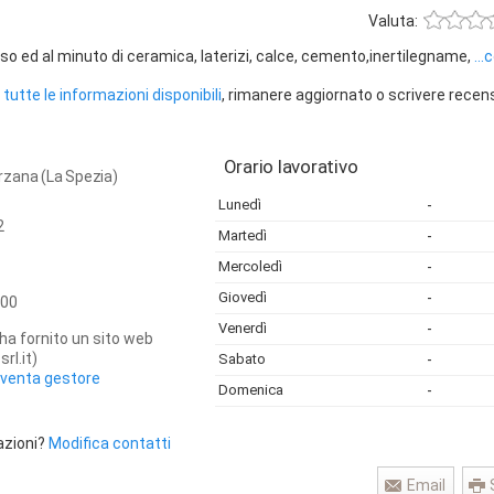
Valuta:
o ed al minuto di ceramica, laterizi, calce, cemento,inertilegname,
...
tutte le informazioni disponibili
, rimanere aggiornato o scrivere recen
Orario lavorativo
Sarzana (La Spezia)
Lunedì
-
2
Martedì
-
Mercoledì
-
Giovedì
-
00
Venerdì
-
ha fornito un sito web
rl.it)
Sabato
-
iventa gestore
Domenica
-
azioni?
Modifica contatti
Email