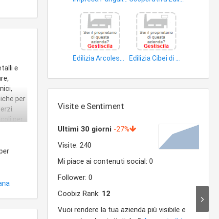
edifici
lavori ingegneria civile
Edilizia Arcolese S.r.l
Edilizia Cibei di Cibei Remo & C. S.n.c
alli e
beni immobili
edifici
re,
nici,
niche per
Visite e Sentiment
erzi.
coli per
 per
ana