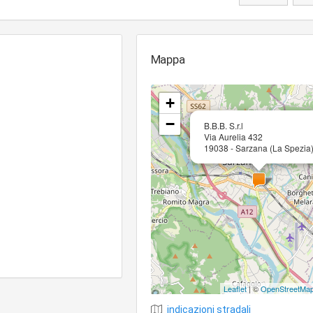
Mappa
+
−
B.B.B. S.r.l
Via Aurelia 432
19038 - Sarzana (La Spezia
Leaflet
| ©
OpenStreetMa
indicazioni stradali