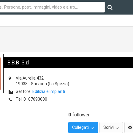
B.B.B. S.r.l
Via Aurelia 432
19038
-
Sarzana
(La Spezia)
Settore:
Edilizia e Impianti
Tel.
0187693000
0
follower
Collegati
Scrivi