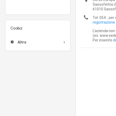
Sassofeltrio
(
61010
Sassofe
Tel. 054... per
registrazione
Coobiz
L'azienda non 
(es. www.sede
Per inserirlo
d
Altro