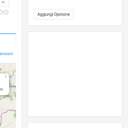
Aggiungi Opinione
censioni
×
o)