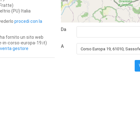
Fratte)
ltrio
(PU)
Italia
 vederlo
procedi con la
Da
ha fornito un sito web
-in-corso-europa-19.it)
A
iventa gestore