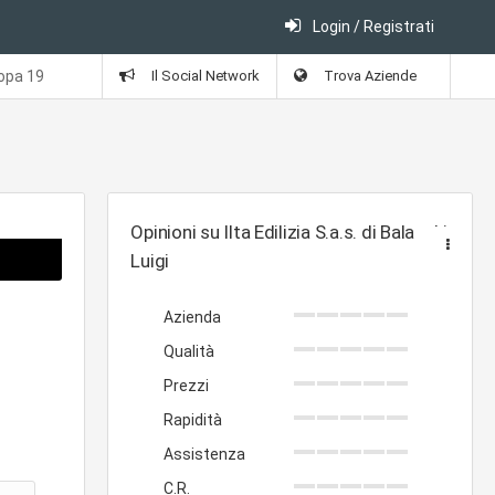
Login / Registrati
ropa 19
Il Social Network
Trova Aziende
Opinioni su Ilta Edilizia S.a.s. di Balacchi
Luigi
Azienda
Qualità
Prezzi
Rapidità
Assistenza
C.R.