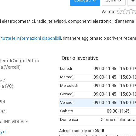
Collegati
Scrivi
Valuta:
lettrodomestici, radio, televisori, componenti elettronici, d'antenna
tutte le informazioni disponibili
, rimanere aggiornato o scrivere recen
Orario lavorativo
tem di Giorgio Pitto a
a (Vercelli)
Lunedì
09:00-11:45
15:00-1
Martedì
09:00-11:45
15:00-1
e 4
Mercoledì
09:00-11:45
15:00-1
sia
(VC)
Giovedì
09:00-11:45
15:00-1
94
Venerdì
09:00-11:45
15:00-1
Sabato
09:00-11:45
994
Domenica
Giorno di chiusura
ca: INDIVIDUALE
Adesso sono le ore
08:15
.it