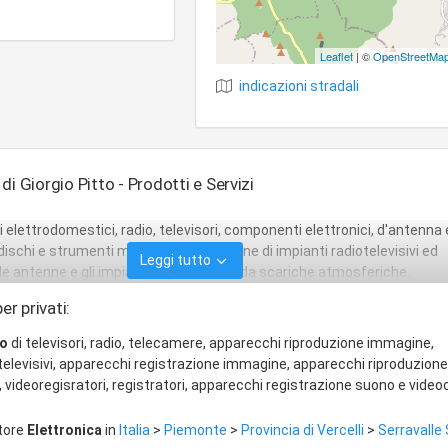
Leaflet
| ©
OpenStreetMa
indicazioni stradali
i Giorgio Pitto - Prodotti e Servizi
lettrodomestici, radio, televisori, componenti elettronici, d'antenna
ischi e strumenti musicali. Installazione di impianti radiotelevisivi ed
Leggi tutto
, le antenne e gli impianti di protezione da scariche atmosferiche.
er privati:
io
di televisori, radio, telecamere, apparecchi riproduzione immagine,
televisivi, apparecchi registrazione immagine, apparecchi riproduzion
 videoregisratori, registratori, apparecchi registrazione suono e vid
ttore
Elettronica
in
Italia
>
Piemonte
>
Provincia di Vercelli
>
Serravalle