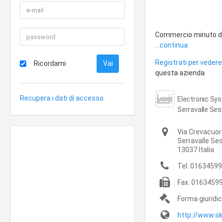
Commercio minuto di e
...continua
Registrati per vedere 
Ricordami
questa azienda
Recupera i dati di accesso
Electronic Sys
Serravalle Sesi
Via Crevacuor
Serravalle Se
13037
Italia
Tel.
01634599
Fax.
0163459
Forma giuridi
http://www.sky