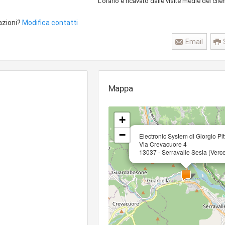
L'orario è ricavato dalle visite medie dei clien
azioni?
Modifica contatti
Email
Mappa
+
−
Electronic System di Giorgio Pit
Via Crevacuore 4
13037 - Serravalle Sesia (Vercel