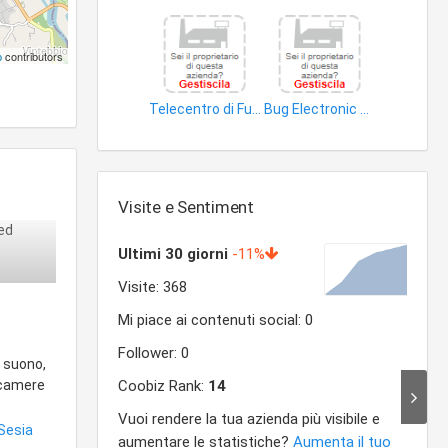
p
contributors
Telecentro di Furini Alessandro
Bug Electronic di Bondonno Sergio
impianti allarme
tubi elettronici
Visite e Sentiment
 ed
e suono,
eocamere
 Sesia