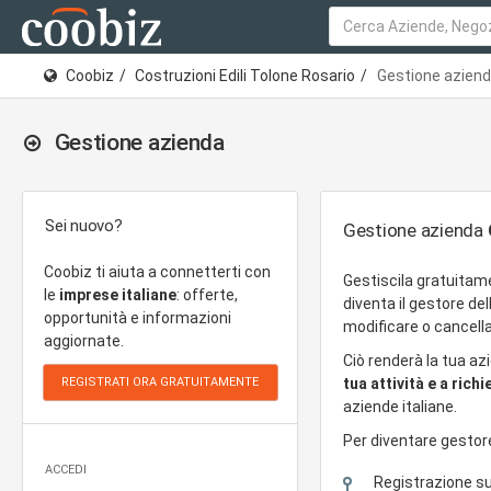
Coobiz
Costruzioni Edili Tolone Rosario
Gestione azien
Gestione azienda
Sei nuovo?
Gestione azienda
Coobiz ti aiuta a connetterti con
Gestiscila gratuitam
le
imprese italiane
: offerte,
diventa il gestore de
opportunità e informazioni
modificare o cancella
aggiornate.
Ciò renderà la tua az
tua attività e a rich
aziende italiane.
Per diventare gestor
ACCEDI
Registrazione s