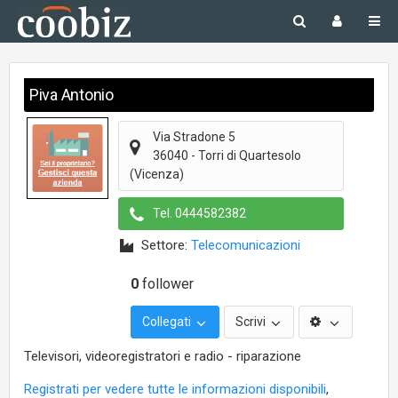
Piva Antonio
Via Stradone 5
36040
-
Torri di Quartesolo
(Vicenza)
Tel.
0444582382
Settore:
Telecomunicazioni
0
follower
Collegati
Scrivi
Televisori, videoregistratori e radio - riparazione
Registrati per vedere tutte le informazioni disponibili
,