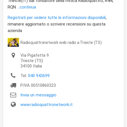
Trieste(IT) dal fondatore della mitica Radioquattro, R4N,
RQN
...continua
Registrati per vedere tutte le informazioni disponibili
,
rimanere aggiornato o scrivere recensioni su questa
azienda
Radioquattronetwork web radio a Trieste (TS)
Via Pigafetta 9
Trieste
(TS)
34100
Italia
Tel.
040 943699
P.IVA
00510860323
Invia un messaggio
www.radioquattronetwork.it