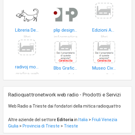
Libreria Dedalus
plip design editoriale
Edizioni Antony di Antoni Miriana
libri
informatica
libri
radivoj mosetti
Bbs Grafica S.a.s. di Alessandra Bosich & C
Museo Civico di Storia Naturale
grafica web
arti grafiche
opere d'arte
Radioquattronetwork web radio - Prodotti e Servizi
Web Radio a Trieste dai fondatori della mitica radioquattro
Altre aziende del settore
Editoria
in
Italia
>
Friuli Venezia
Giulia
>
Provincia di Trieste
>
Trieste