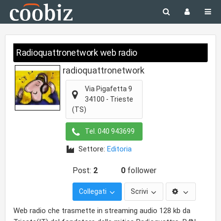
Radioquattronetwork web radio
radioquattronetwork
Via Pigafetta 9
34100
-
Trieste
(TS)
Tel.
040 943699
Settore:
Editoria
Post:
2
0
follower
Collegati
Scrivi
Web radio che trasmette in streaming audio 128 kb da