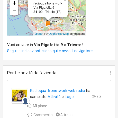
×
+
radioquattronetwork
Via Pigafetta 9
−
34100 - Trieste (TS)
Leaflet
| ©
OpenStreetMap
contributors
Vuoi arrivare in
Via Pigafetta 9
a
Trieste
?
Segui le indicazioni: clicca qui e avvia il navigatore
Post e novità dell'azienda
Radioquattronetwork web radio
ha
cambiato
Attività
e
Logo
26 apr
Mi piace
Commenta
Altro