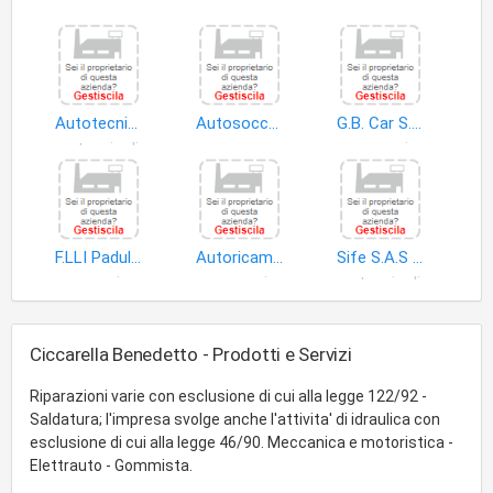
Autotecnica di Nucciarone Carmelina & C. S.n.c
Autosoccorso Trignina di Florio Pierpaolo e Molinaro Mauro S.n.c
G.B. Car S.r.l. O, In Forma Abbreviata, G.B. Car S.r.l
autoveicoli
soccorso stradale
accessori e ricambi ciclomotori
F.LLI Padula di Padula Mario e Gennaro S.n.c
Autoricambi Marchetti Emidio
Sife S.A.S di Felice Luigi
merci
accessori e ricambi autoveicoli
autoveicoli
Ciccarella Benedetto - Prodotti e Servizi
Riparazioni varie con esclusione di cui alla legge 122/92 -
Saldatura; l'impresa svolge anche l'attivita' di idraulica con
esclusione di cui alla legge 46/90. Meccanica e motoristica -
Elettrauto - Gommista.