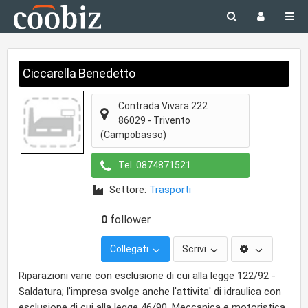
Ciccarella Benedetto
Contrada Vivara 222
86029
-
Trivento
(Campobasso)
Tel.
0874871521
Settore:
Trasporti
0
follower
Collegati
Scrivi
Riparazioni varie con esclusione di cui alla legge 122/92 -
Saldatura; l'impresa svolge anche l'attivita' di idraulica con
esclusione di cui alla legge 46/90. Meccanica e motoristica