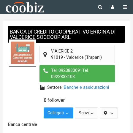
BANCA DI CREDITO COOPERATIVO ERICINA DI
VALDERICE SOCCOOP ARL
VIA ERICE 2
91019
-
Valderice
(Trapani)
Tel.
0923833091Tel.
0923833103
Settore:
Banche e assicurazioni
0
follower
Collegati
Scrivi
Banca centrale