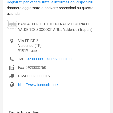
Registrati per vedere tutte le informazioni disponibili
,
rimanere aggiornato o scrivere recensioni su questa
azienda
BANCA DI CREDITO COOPERATIVO ERICINA DI
VALDERICE SOCCOOP ARL a Valderice (Trapani)
VIA ERICE 2
Valderice
(TP)
91019
Italia
Tel.
0923833091Tel. 0923833103
Fax.
0923833758
P.IVA
00070830815
http://www.bancadierice.it
Orario lavorativo