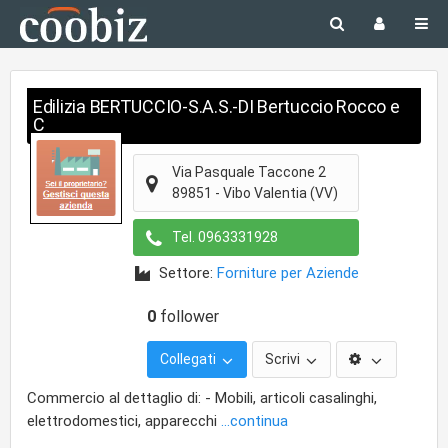
Edilizia BERTUCCIO-S.A.S.-DI Bertuccio Rocco e
C
Via Pasquale Taccone 2
89851
-
Vibo Valentia
(VV)
Tel.
0963331928
Settore:
Forniture per Aziende
0
follower
Collegati
Scrivi
Commercio al dettaglio di: - Mobili, articoli casalinghi,
elettrodomestici, apparecchi
...continua