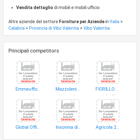
articoli per l'arredamento e l'ornamento della casa; articoli da
mare e da spiaggia; articoli per il bricolage e l'hobbistica;
Vendita dettaglio
di mobili e mobili ufficio
prodotti per l'agricoltura e la zootecnia; legnami; macchine,
attrezzature ed articoli tecnici per industria, commercio,
Altre aziende del settore
Forniture per Aziende
in
Italia
>
artigianato ed agricoltura.
Calabria
>
Provincia di Vibo Valentia
>
Vibo Valentia
Principali competitors
Emmeufficio S.r.l
Mazzoleni Antonio Concessionario Olivetti
FIORILLO UMBERTO
mobili
attrezzature ufficio
mobili ufficio
Global Office S.A.S.
Insonnia di Visciglia Rocco
Agricola 2000 S.A.S di Loschiavo Domenico & C
prodotti
mobili
mobili