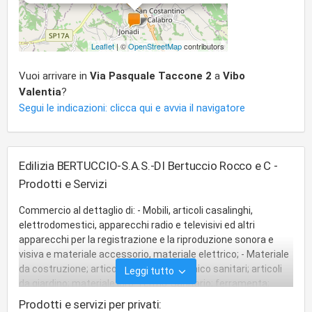
Leaflet
| ©
OpenStreetMap
contributors
Vuoi arrivare in
Via Pasquale Taccone 2
a
Vibo
Valentia
?
Segui le indicazioni: clicca qui e avvia il navigatore
Edilizia BERTUCCIO-S.A.S.-DI Bertuccio Rocco e C -
Prodotti e Servizi
Commercio al dettaglio di: - Mobili, articoli casalinghi,
elettrodomestici, apparecchi radio e televisivi ed altri
apparecchi per la registrazione e la riproduzione sonora e
visiva e materiale accessorio, materiale elettrico; - Materiale
da costruzione; articoli sanitari e/o igienico sanitari; articoli
Leggi tutto
da giardino; materiale idro-Termo-Sanitario; ferramenta;
colori, vernici e articoli da tappezzeria e da rivestimento;
Prodotti e servizi per privati: