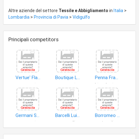
Altre aziende del settore
Tessile e Abbigliamento
in
Italia
>
Lombardia
>
Provincia di Pavia
>
Vidigulfo
Principali competitors
Vertue' Flavio
Boutique Liberty di Pazzi Vilma
Penna Francesco
accessori abbigliamento
accessori abbigliamento
biancheria intima
Germani Sport di Rignanese Verdiana
Barcelli Luigi
Borromeo Enrica
accessori abbigliamento
cappelli
tessili