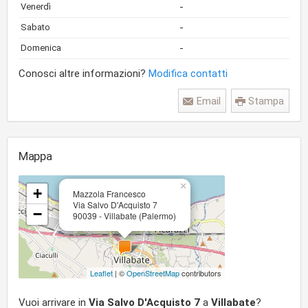
-
Venerdì
-
Sabato
-
Domenica
Conosci altre informazioni?
Modifica contatti
Email
Stampa
Mappa
×
+
Mazzola Francesco
Via Salvo D'Acquisto 7
−
90039 - Villabate (Palermo)
Leaflet
| ©
OpenStreetMap
contributors
Vuoi arrivare in
Via Salvo D'Acquisto 7
a
Villabate
?