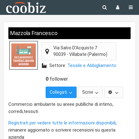
Mazzola Francesco
Via Salvo D'Acquisto 7
90039
-
Villabate
(Palermo)
Settore:
Tessile e Abbigliamento
0
follower
Collegati
Scrivi
Commercio ambulante su areee publliche di intimo,
corredi,tessuti
Registrati per vedere tutte le informazioni disponibili
,
rimanere aggiornato o scrivere recensioni su questa
azienda