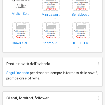
Atelier Splendore Abiti da sposa - cerimonia - accessori - alta sartoria
Mini Lavanderia Moderna di Corona Salvatore
Benabbou Hassan
tessili
biancheria intima
Chakir Salah
L'intimo Pazzo Di Valentina Sparti
BILLITTERI BOUTIQUE DI BILLITTERI AGOSTINO LUCA
tessili casa
maglieria intima
confezioni per adulti
Post e novità dell'azienda
Segui l'azienda
per rimanere sempre informato delle novità,
promozioni e offerte.
Clienti, fornitori, follower