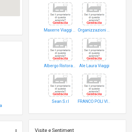
Maxerre Viaggi S.r.l
Organizzazioni Turistiche Internazionali di Vincenzo Albini & C. S.a.s
guide turistiche
operatori turistici
Albergo Ristorante Corona S.n.c. di Protti D. & C
Ale Laura Viaggi
hotel
assistenza turistica
Sean S.r.l
FRANCO POLI VIAGGI SRL
a
hotel
viaggi
Visite e Sentiment