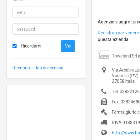
Agenzie viaggi e tur
Registrati per vedere 
questa azienda
Ricordami
Traveland Srl 
Recupera i dati di accesso
Via Arcalini Lu
Voghera
(PV)
27058
Italia
Tel.
03832126
Fax.
0383468
Forma giuridic
P.IVA
0188319
http://www.h