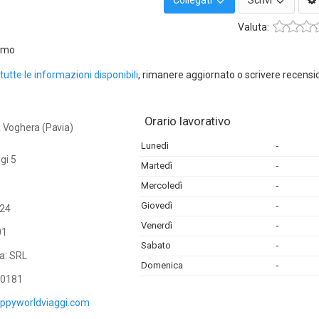
Collegati
Scrivi
Valuta:
ismo
tutte le informazioni disponibili
, rimanere aggiornato o scrivere recensi
Orario lavorativo
a Voghera (Pavia)
Lunedì
-
igi 5
Martedì
-
Mercoledì
-
Giovedì
-
24
Venerdì
-
01
Sabato
-
a: SRL
Domenica
-
0181
appyworldviaggi.com