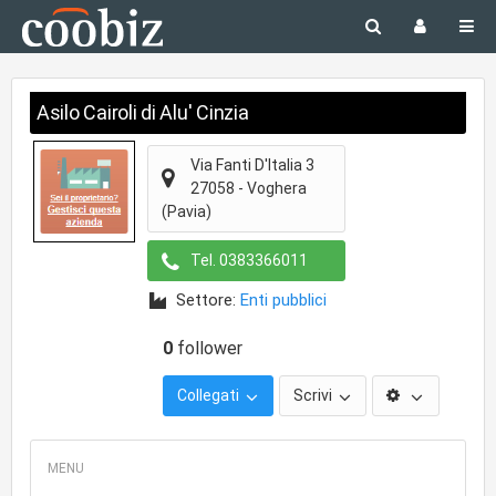
Asilo Cairoli di Alu' Cinzia
Via Fanti D'Italia 3
27058
-
Voghera
(Pavia)
Tel.
0383366011
Settore:
Enti pubblici
0
follower
Collegati
Scrivi