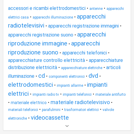
accessori e ricambi elettrodomestici
•
•
antenne
apparecchi
apparecchi
•
•
elettrici casa
apparecchi illuminazione
radiotelevisivi
apparecchi registrazione immagini
•
•
apparecchi
apparecchi registrazione suono
•
riproduzione immagine
apparecchi
•
riproduzione suono
apparecchi telefonici
•
•
apparecchiature controllo elettricità
apparecchiature
•
distribuzione elettricità
articoli
•
•
apparecchiature elettriche
cd
dvd
illuminazione
•
•
•
•
componenti elettronici
elettrodomestici
impianti
•
•
impianti allarme
elettrici
•
•
•
impianti radio tv
impianti telefonici
materiale antifurto
materiale radiotelevisivo
•
•
•
materiale elettrico
•
•
•
materiali telefonici
parafulmini
trasformatori elettrici
valvole
videocassette
•
elettroniche
Altri