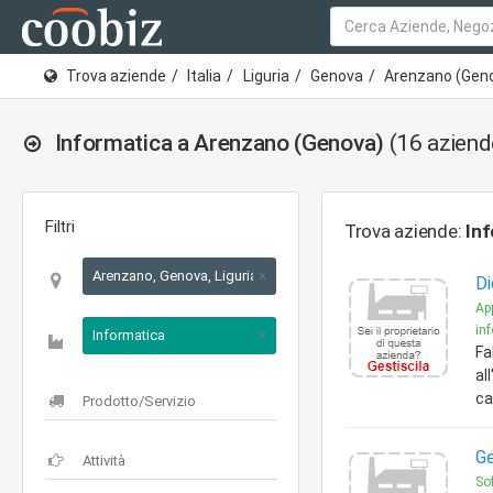
Trova aziende
Italia
Liguria
Genova
Arenzano (Gen
Informatica a Arenzano (Genova)
(16 aziend
Filtri
Trova aziende:
Inf
Arenzano, Genova, Liguria
×
Di
Ap
inf
Informatica
×
Fa
al
ca
Ge
So