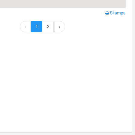
Stampa
‹
1
2
›