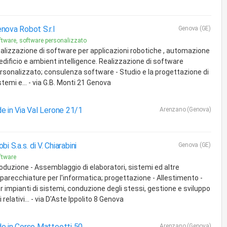
nova Robot S.r.l
Genova (GE)
ftware, software personalizzato
alizzazione di software per applicazioni robotiche , automazione
 edificio e ambient intelligence. Realizzazione di software
rsonalizzato; consulenza software - Studio e la progettazione di
stemi e... - via G.B. Monti 21 Genova
e in Via Val Lerone 21/1
Arenzano (Genova)
obi S.a.s. di V. Chiarabini
Genova (GE)
ftware
oduzione - Assemblaggio di elaboratori, sistemi ed altre
parecchiature per l'informatica; progettazione - Allestimento -
r impianti di sistemi, conduzione degli stessi, gestione e sviluppo
i relativi... - via D'Aste Ippolito 8 Genova
e in Corso Matteotti 50
Arenzano (Genova)