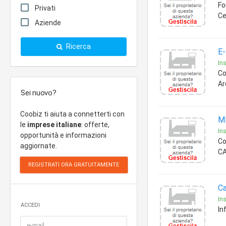
Fo
Privati
Ce
Aziende
Ricerca
E
In
Co
Ar
Sei nuovo?
Coobiz ti aiuta a connetterti con
M
le
imprese italiane
: offerte,
In
opportunità e informazioni
Co
aggiornate.
CA
Ca
In
ACCEDI
In