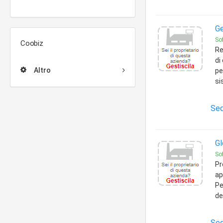
Ge
So
Coobiz
Re
di
Altro
pe
si
Sed
Gl
So
Pr
ap
Pe
de
Sed