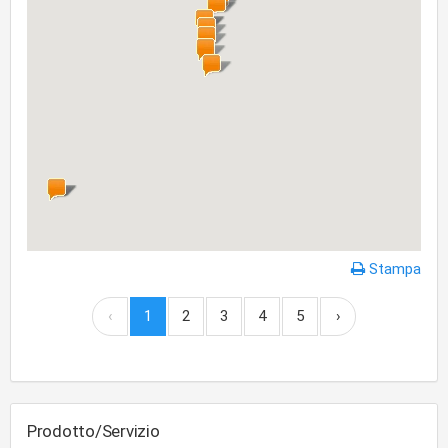
Stampa
‹
1
2
3
4
5
›
Prodotto/Servizio