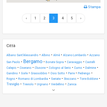
Stampa
‹
1
2
3
4
5
›
Città
•
•
•
•
Azzano
Albano Sant'Alessandro
Albino
Almè
Alzano Lombardo
Bergamo
•
•
•
•
San Paolo
Bonate Sopra
Caravaggio
Castelli
•
•
•
•
•
•
Clusone
Dalmine
Calepio
Ciserano
Cologno al Serio
Curno
•
•
•
•
•
•
Grassobbio
Gandino
Gorle
Osio Sotto
Parre
Pedrengo
•
•
•
•
•
Seriate
Rogno
Romano di Lombardia
Stezzano
Torre Boldone
•
•
•
•
Treviglio
Treviolo
Urgnano
Verdellino
Zanica
Altri
risultati