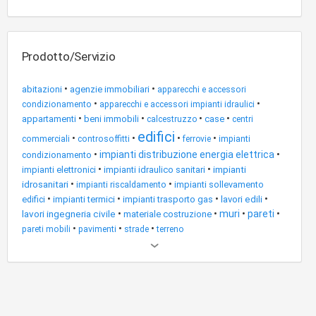
Prodotto/Servizio
•
•
abitazioni
agenzie immobiliari
apparecchi e accessori
•
•
condizionamento
apparecchi e accessori impianti idraulici
•
•
•
•
appartamenti
beni immobili
case
calcestruzzo
centri
edifici
•
•
•
•
impianti
commerciali
controsoffitti
ferrovie
•
impianti distribuzione energia elettrica
•
condizionamento
•
•
impianti
impianti elettronici
impianti idraulico sanitari
idrosanitari
•
•
impianti riscaldamento
impianti sollevamento
•
•
•
•
edifici
impianti termici
impianti trasporto gas
lavori edili
lavori ingegneria civile
•
•
muri
•
pareti
•
materiale costruzione
•
•
•
pareti mobili
pavimenti
strade
terreno
Altri
risultati