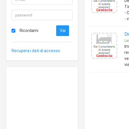
De
Ti
- 
- 
Ricordami
Di
Lav
Im
Recupera i dati di accesso
re
ve
vi