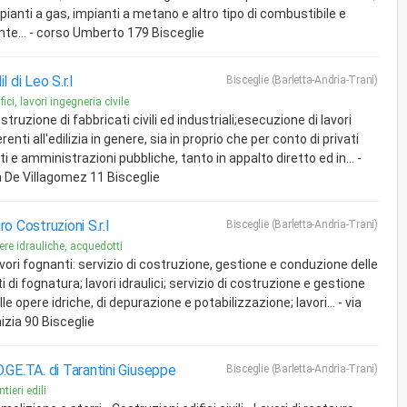
pianti a gas, impianti a metano e altro tipo di combustibile e
nte... - corso Umberto 179 Bisceglie
il di Leo S.r.l
Bisceglie (Barletta-Andria-Trani)
fici, lavori ingegneria civile
struzione di fabbricati civili ed industriali;esecuzione di lavori
erenti all'edilizia in genere, sia in proprio che per conto di privati
ti e amministrazioni pubbliche, tanto in appalto diretto ed in... -
a De Villagomez 11 Bisceglie
ro Costruzioni S.r.l
Bisceglie (Barletta-Andria-Trani)
ere idrauliche, acquedotti
vori fognanti: servizio di costruzione, gestione e conduzione delle
ti di fognatura; lavori idraulici; servizio di costruzione e gestione
lle opere idriche, di depurazione e potabilizzazione; lavori... - via
nizia 90 Bisceglie
.GE.TA. di Tarantini Giuseppe
Bisceglie (Barletta-Andria-Trani)
tieri edili