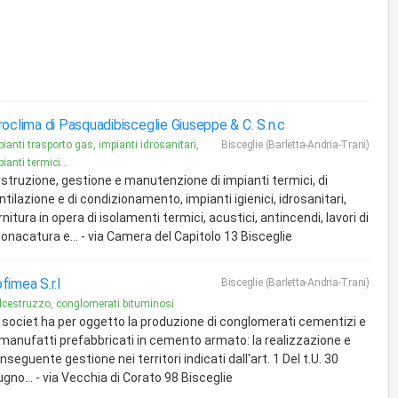
roclima di Pasquadibisceglie Giuseppe & C. S.n.c
ianti trasporto gas, impianti idrosanitari,
Bisceglie (Barletta-Andria-Trani)
ianti termici...
struzione, gestione e manutenzione di impianti termici, di
ntilazione e di condizionamento, impianti igienici, idrosanitari,
rnitura in opera di isolamenti termici, acustici, antincendi, lavori di
tonacatura e... - via Camera del Capitolo 13 Bisceglie
fimea S.r.l
Bisceglie (Barletta-Andria-Trani)
lcestruzzo, conglomerati bituminosi
 societ ha per oggetto la produzione di conglomerati cementizi e
 manufatti prefabbricati in cemento armato: la realizzazione e
nseguente gestione nei territori indicati dall'art. 1 Del t.U. 30
ugno... - via Vecchia di Corato 98 Bisceglie