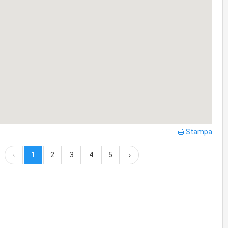
Stampa
‹
1
2
3
4
5
›