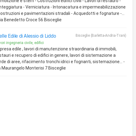
molizione e sterri - Costruzioni edifici civili - Lavori di restauro -
nteggiatura - Verniciatura - Intonacatura e impermeabilizzazione
Costruzioni e pavimentazioni stradali - Acquedotti e fognature -...
via Benedetto Croce 56 Bisceglie
elle Edile di Alessio di Liddo
Bisceglie (Barletta-Andria-Trani)
ori ingegneria civile, edifici
presa edile , lavori di manutenzione straordinaria di immobili,
stauri e recupero di edifici in genere, lavori di sistemazione a
rde di aree, rifacimento tronchi idrici e fognanti, sistemazione... -
a Maurangelo Monterisi 7 Bisceglie