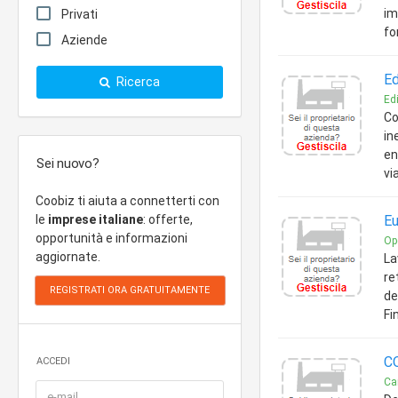
im
Privati
fo
Aziende
Ed
Ricerca
Edi
Co
in
en
Sei nuovo?
vi
Coobiz ti aiuta a connetterti con
le
imprese italiane
: offerte,
Eu
opportunità e informazioni
Op
aggiornate.
La
re
de
Fi
CO
ACCEDI
Can