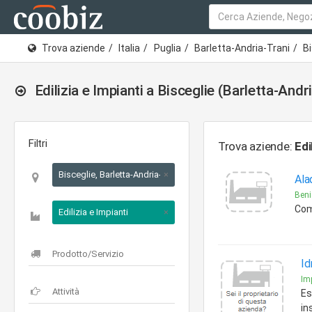
Trova aziende
Italia
Puglia
Barletta-Andria-Trani
Bi
Edilizia e Impianti a Bisceglie (Barletta-Andr
Filtri
Trova aziende:
Edi
Bisceglie, Barletta-Andria-Trani, Puglia
×
Ala
Beni
Comp
Edilizia e Impianti
×
Id
Imp
Es
in