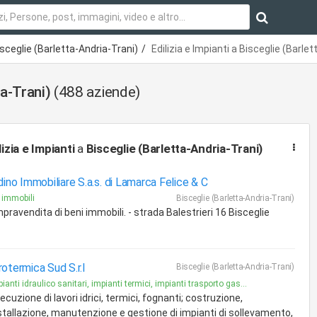
sceglie (Barletta-Andria-Trani)
Edilizia e Impianti a Bisceglie (Barle
ia-Trani)
(488 aziende)
lizia e Impianti
a
Bisceglie (Barletta-Andria-Trani)
dino Immobiliare S.a.s. di Lamarca Felice & C
 immobili
Bisceglie (Barletta-Andria-Trani)
ravendita di beni immobili. - strada Balestrieri 16 Bisceglie
rotermica Sud S.r.l
Bisceglie (Barletta-Andria-Trani)
ianti idraulico sanitari, impianti termici, impianti trasporto gas...
ecuzione di lavori idrici, termici, fognanti; costruzione,
stallazione, manutenzione e gestione di impianti di sollevamento,