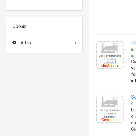
Coobiz
Id
Altro
Imp
imp
Co
ve
fo
in
So
Ca
La
di
co
Gi