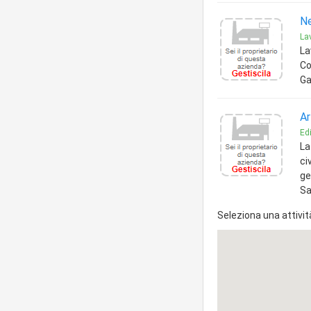
Ne
Lav
La
Co
Ga
Ar
Edi
La
ci
ge
Sa
Seleziona una attivit