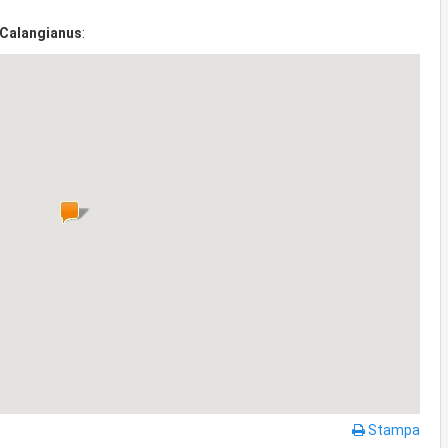
Calangianus
:
Stampa