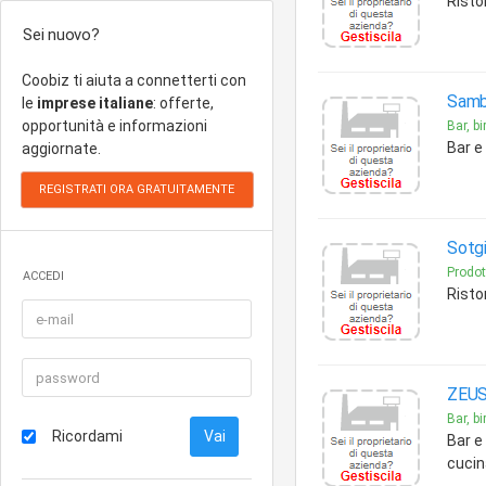
Risto
Sei nuovo?
Coobiz ti aiuta a connetterti con
Samb
le
imprese italiane
: offerte,
opportunità e informazioni
Bar, bi
Bar e
aggiornate.
Sotg
Prodot
ACCEDI
Risto
ZEUS
Bar, bi
Ricordami
Bar e 
cucin