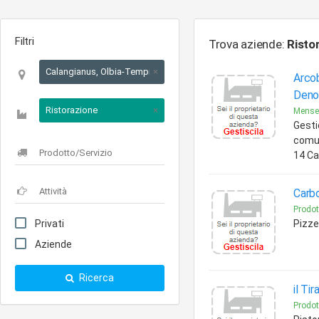
Filtri
Trova aziende:
Risto
Calangianus, Olbia-Tempio, Sardegna
×
Arcob
Deno
Ristorazione
×
Mense
Gesti
comun
14 Ca
Carbo
Prodot
Privati
Pizze
Aziende
Ricerca
il Ti
Prodot