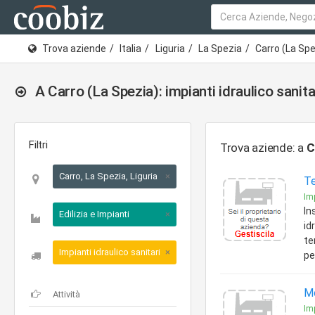
Trova aziende
Italia
Liguria
La Spezia
Carro (La Spe
A Carro (La Spezia): impianti idraulico sanita
Filtri
Trova aziende: a
C
Carro, La Spezia, Liguria
×
Te
Imp
In
Edilizia e Impianti
×
id
te
Impianti idraulico sanitari
×
pe
Mo
Imp