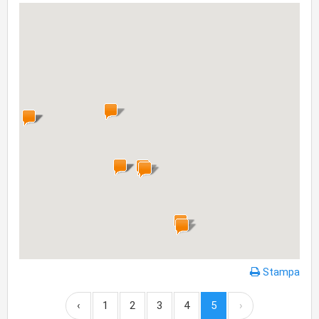
Stampa
‹
1
2
3
4
5
›