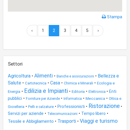
Stampa
‹
1
2
3
4
5
›
Settori
Alimenti
Agricoltura
Bellezza e
•
•
•
Banche e assicurazioni
Salute
•
•
Casa
•
•
Cartotecnica
Ecologia e
Chimica e Minerali
Edilizia e Impianti
•
•
•
•
Enti
Energia
Editoria
Elettronica
•
•
•
•
pubblici
Meccanica
Ottica e
Forniture per Aziende
Informatica
Ristorazione
•
•
Professionisti
•
•
Gioielleria
Pelli e calzature
Servizi per aziende
•
•
•
Tempo libero
Telecomunicazioni
Viaggi e turismo
Trasporti
Tessile e Abbigliamento
•
•