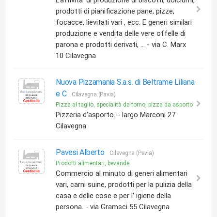
L'attivita' di produzione di biscotti, dolciumi,
prodotti di pianificazione pane, pizze,
focacce, lievitati vari , ecc. E generi similari
produzione e vendita delle vere offelle di
parona e prodotti derivati, ... - via C. Marx
10 Cilavegna
Nuova Pizzamania S.a.s. di Beltrame Liliana
e C
Cilavegna (Pavia)
Pizza al taglio, specialità da forno, pizza da asporto
Pizzeria d'asporto. - largo Marconi 27
Cilavegna
Pavesi Alberto
Cilavegna (Pavia)
Prodotti alimentari, bevande
Commercio al minuto di generi alimentari
vari, carni suine, prodotti per la pulizia della
casa e delle cose e per l' igiene della
persona. - via Gramsci 55 Cilavegna