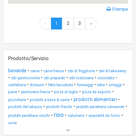
Stampa
‹
1
2
3
›
Prodotto/Servizio
bevande
•
•
•
•
carne
carne fresca
cibi di friggitorie
cibi di take-away
•
•
•
•
•
cibi gastronomia
cibi preparati
cibi rosticceria
cioccolato
•
•
•
•
•
•
formaggi
latte
ortaggi
confetteria
dolciumi
fette biscottate
•
•
•
•
pane
pasticceria fresca
pizza al taglio
pizza da asporto
prodotti alimentari
•
•
•
pizzicherie
prodotti a base di carne
•
•
•
prodotti del tabacco
prodotti freschi
prodotti panetteria conservati
riso
•
•
•
•
prodotti panetteria secchi
salumeria
specialità da forno
uova
Altri