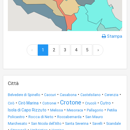
Stampa
‹
1
2
3
4
5
›
Città
•
•
•
•
•
Casabona
Belvedere di Spinello
Caccuri
Castelsilano
Cerenzia
Crotone
•
•
•
•
•
•
Cirò Marina
Cutro
Cotronei
Crucoli
Cirò
•
•
•
•
Isola di Capo Rizzuto
Mesoraca
Petilia
Melissa
Pallagorio
•
•
•
Policastro
Rocca di Neto
Roccabernarda
San Mauro
•
•
•
•
Scandale
Marchesato
San Nicola dell'Alto
Santa Severina
Savelli