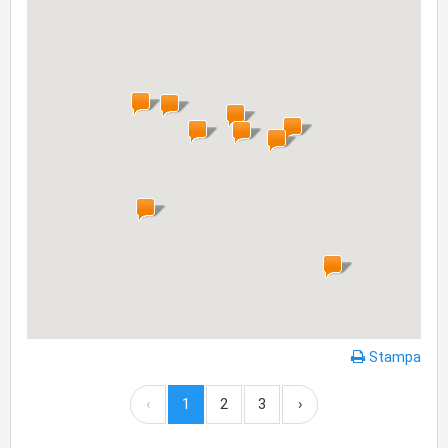
Stampa
‹
1
2
3
›