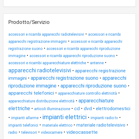
Prodotto/Servizio
•
accessori e ricambi apparecchi radiotelevisivi
accessori e ricambi
•
apparecchi registrazione immagini
accessori e ricambi apparecchi
•
registrazione suono
accessori e ricambi apparecchi riproduzione
•
•
immagine
accessori e ricambi apparecchi riproduzione suono
•
•
accessori e ricambi apparecchiature elettriche
antenne
apparecchi radiotelevisivi
•
apparecchi registrazione
apparecchi registrazione suono
apparecchi
immagini
•
•
riproduzione immagine
apparecchi riproduzione suono
•
•
apparecchi telefonici
•
•
apparecchiature controllo elettricità
apparecchiature
•
apparecchiature distribuzione elettricità
elettriche
•
•
cd
•
dvd
•
elettrodomestici
articoli illuminazione
impianti elettrici
•
•
•
•
impianti allarme
impianti radio tv
•
•
•
materiale radiotelevisivo
impianti telefonici
materiale elettrico
•
•
•
videocassette
radio
televisori
videocamere