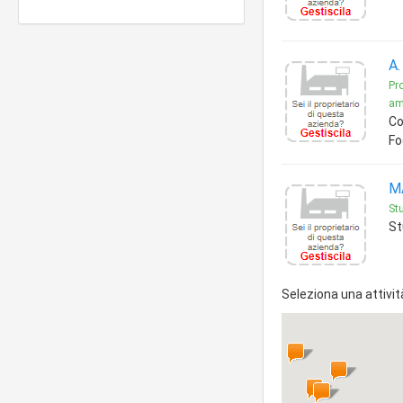
A.
Pro
amb
Co
Fo
M
Stu
St
Seleziona una attivit