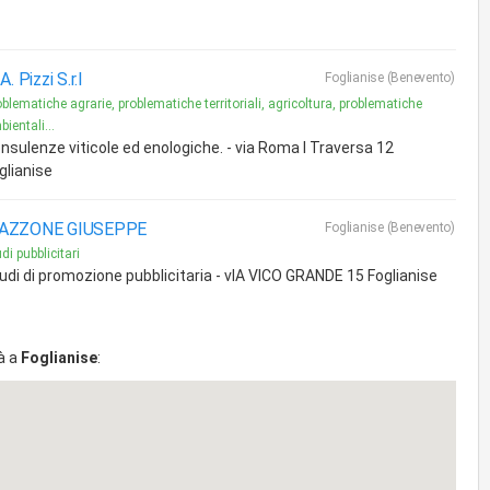
 A. Pizzi S.r.l
Foglianise (Benevento)
blematiche agrarie, problematiche territoriali, agricoltura, problematiche
ientali...
nsulenze viticole ed enologiche. - via Roma I Traversa 12
glianise
AZZONE GIUSEPPE
Foglianise (Benevento)
di pubblicitari
udi di promozione pubblicitaria - vIA VICO GRANDE 15 Foglianise
à a
Foglianise
: