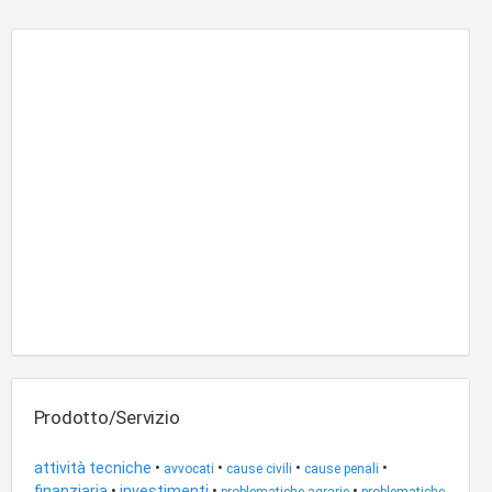
Prodotto/Servizio
attività tecniche
•
•
•
•
avvocati
cause civili
cause penali
finanziaria
•
investimenti
•
•