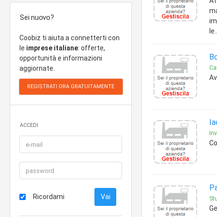
At
ma
Sei nuovo?
im
le
Coobiz ti aiuta a connetterti con
le
imprese italiane
: offerte,
Bo
opportunità e informazioni
aggiornate.
Cau
Av
Ia
ACCEDI
Inv
Co
Pa
Ricordami
Stu
Ge