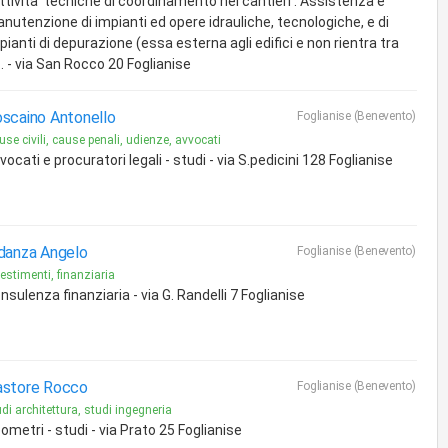
ttivita' tecniche di coordinamento nei cantieri . Assistenza e
nutenzione di impianti ed opere idrauliche, tecnologiche, e di
pianti di depurazione (essa esterna agli edifici e non rientra tra
... - via San Rocco 20 Foglianise
scaino Antonello
Foglianise (Benevento)
se civili, cause penali, udienze, avvocati
vocati e procuratori legali - studi - via S.pedicini 128 Foglianise
danza Angelo
Foglianise (Benevento)
estimenti, finanziaria
nsulenza finanziaria - via G. Randelli 7 Foglianise
store Rocco
Foglianise (Benevento)
di architettura, studi ingegneria
ometri - studi - via Prato 25 Foglianise