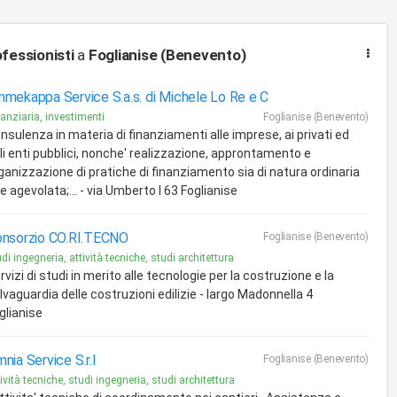
fessionisti
a
Foglianise (Benevento)
mekappa Service S.a.s. di Michele Lo Re e C
nanziaria, investimenti
Foglianise (Benevento)
nsulenza in materia di finanziamenti alle imprese, ai privati ed
li enti pubblici, nonche' realizzazione, approntamento e
ganizzazione di pratiche di finanziamento sia di natura ordinaria
e agevolata;... - via Umberto I 63 Foglianise
nsorzio CO.RI.TECNO
Foglianise (Benevento)
di ingegneria, attività tecniche, studi architettura
rvizi di studi in merito alle tecnologie per la costruzione e la
lvaguardia delle costruzioni edilizie - largo Madonnella 4
glianise
nia Service S.r.l
Foglianise (Benevento)
ività tecniche, studi ingegneria, studi architettura