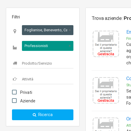
Filtri
Trova aziende:
Pro
Foglianise, Benevento, Campania
×
Em
Fi
Co
Professionisti
×
ag
or
ch
Co
Stu
Se
Privati
sa
Aziende
Fo
Ricerca
Om
Att