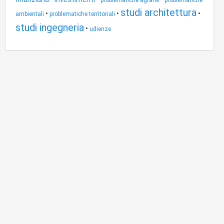
problematiche agrarie
problematiche
studi architettura
•
•
•
ambientali
problematiche territoriali
studi ingegneria
•
udienze