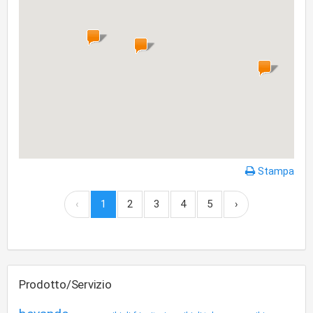
Stampa
‹
1
2
3
4
5
›
Prodotto/Servizio