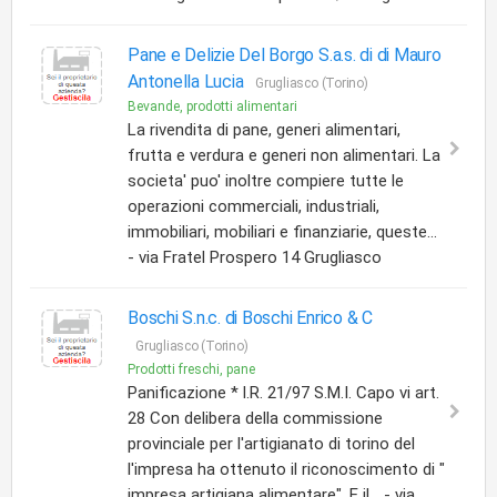
Pane e Delizie Del Borgo S.a.s. di di Mauro
Antonella Lucia
Grugliasco (Torino)
Bevande, prodotti alimentari
La rivendita di pane, generi alimentari,
frutta e verdura e generi non alimentari. La
societa' puo' inoltre compiere tutte le
operazioni commerciali, industriali,
immobiliari, mobiliari e finanziarie, queste...
- via Fratel Prospero 14 Grugliasco
Boschi S.n.c. di Boschi Enrico & C
Grugliasco (Torino)
Prodotti freschi, pane
Panificazione * l.R. 21/97 S.M.I. Capo vi art.
28 Con delibera della commissione
provinciale per l'artigianato di torino del
l'impresa ha ottenuto il riconoscimento di "
impresa artigiana alimentare". E il... - via