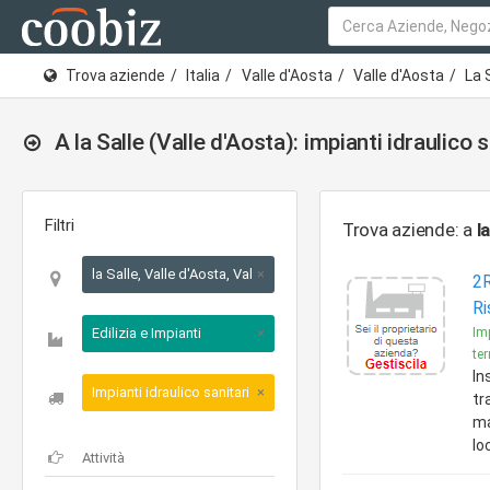
Trova aziende
Italia
Valle d'Aosta
Valle d'Aosta
La 
A la Salle (Valle d'Aosta): impianti idraulico s
Filtri
Trova aziende: a
l
la Salle, Valle d'Aosta, Valle d'Aosta
×
2R
Ri
Edilizia e Impianti
×
Imp
ter
In
Impianti idraulico sanitari
×
tr
ma
lo