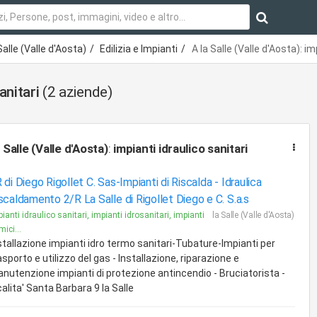
Salle (Valle d'Aosta)
Edilizia e Impianti
A la Salle (Valle d'Aosta): im
anitari
(2 aziende)
a Salle (Valle d'Aosta)
:
impianti idraulico sanitari
 di Diego Rigollet C. Sas-Impianti di Riscalda -
Idraulica
scaldamento 2/R La Salle di Rigollet Diego e C. S.a.s
ianti idraulico sanitari, impianti idrosanitari, impianti
la Salle (Valle d'Aosta)
mici...
stallazione impianti idro termo sanitari-Tubature-Impianti per
asporto e utilizzo del gas - Installazione, riparazione e
nutenzione impianti di protezione antincendio - Bruciatorista -
calita' Santa Barbara 9 la Salle