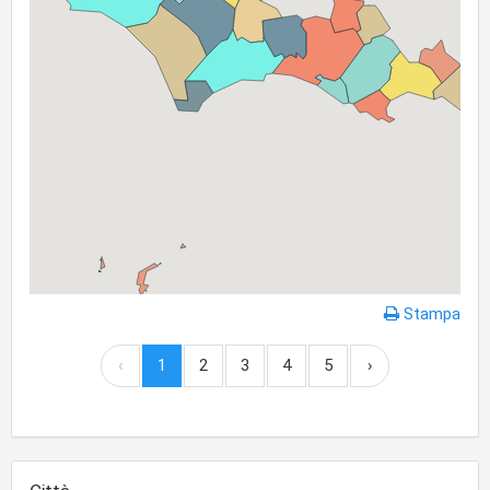
Stampa
‹
1
2
3
4
5
›