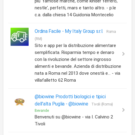
piu' famose marche, come kinder ferrero,
nestle', perfetti, mars e tanto altro. - p.le
c.a. dalla chiesa 14 Guidonia Montecelio
Ordina Facile -
My Italy Group s.r.l.
Roma
(RM)
Sito e app per la distribuzione alimentare
semplificata. Risparmia tempo e denaro
con la rivoluzione del settore ingrosso
alimenti e bevande. Azienda di distribuzione
nata a Roma nel 2013 dove onestà e... - via
villafalletto 62 Roma
@biowine Prodotti biologici e tipici
dell'alta Puglia -
@biowine
Tivoli (Roma)
Bevande
Benvenuti su @biowine - via I. Calvino 2
Tivoli