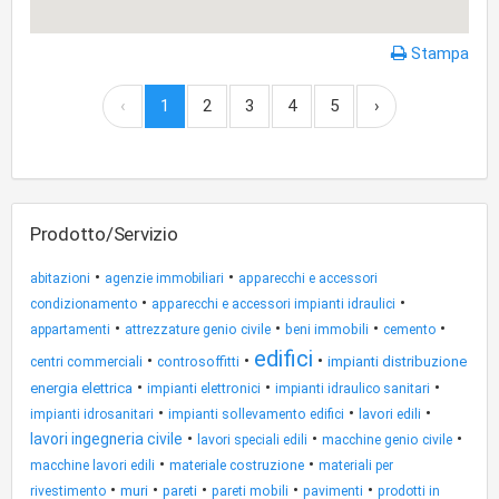
Stampa
‹
1
2
3
4
5
›
Prodotto/Servizio
•
•
abitazioni
agenzie immobiliari
apparecchi e accessori
•
•
condizionamento
apparecchi e accessori impianti idraulici
•
•
•
•
appartamenti
attrezzature genio civile
beni immobili
cemento
edifici
•
•
•
impianti distribuzione
centri commerciali
controsoffitti
•
•
•
energia elettrica
impianti elettronici
impianti idraulico sanitari
•
•
•
lavori edili
impianti idrosanitari
impianti sollevamento edifici
•
•
•
lavori ingegneria civile
lavori speciali edili
macchine genio civile
•
•
materiale costruzione
macchine lavori edili
materiali per
•
•
•
•
•
muri
pareti
rivestimento
pareti mobili
pavimenti
prodotti in