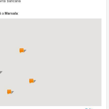
vita' bancaria
à a
Marsala
: