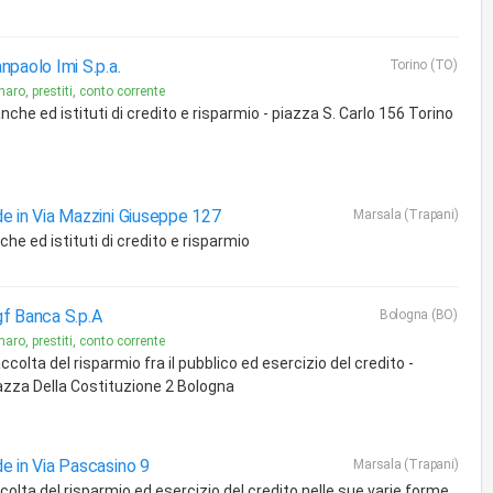
npaolo Imi S.p.a.
Torino (TO)
aro, prestiti, conto corrente
nche ed istituti di credito e risparmio - piazza S. Carlo 156 Torino
e in Via Mazzini Giuseppe 127
Marsala (Trapani)
he ed istituti di credito e risparmio
f Banca S.p.A
Bologna (BO)
aro, prestiti, conto corrente
ccolta del risparmio fra il pubblico ed esercizio del credito -
azza Della Costituzione 2 Bologna
e in Via Pascasino 9
Marsala (Trapani)
colta del risparmio ed esercizio del credito nelle sue varie forme