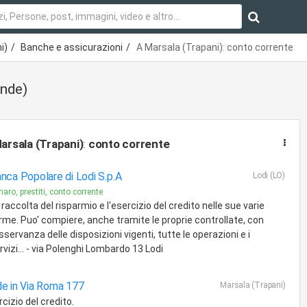
i)
Banche e assicurazioni
A Marsala (Trapani): conto corrente
ende)
arsala (Trapani)
:
conto corrente
nca Popolare di Lodi S.p.A
Lodi (LO)
aro, prestiti, conto corrente
 raccolta del risparmio e l'esercizio del credito nelle sue varie
rme. Puo' compiere, anche tramite le proprie controllate, con
osservanza delle disposizioni vigenti, tutte le operazioni e i
rvizi... - via Polenghi Lombardo 13 Lodi
e in Via Roma 177
Marsala (Trapani)
cizio del credito.