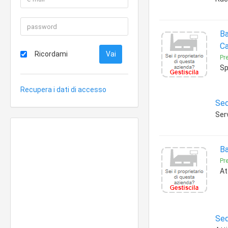
Ba
Ca
Ricordami
Pre
Sp
Recupera i dati di accesso
Sed
Serv
Ba
Pre
At
Sed