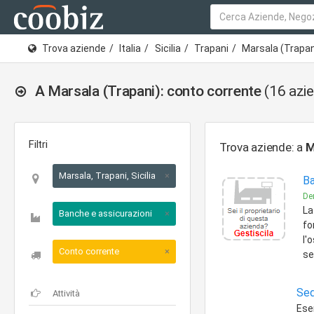
Trova aziende
Italia
Sicilia
Trapani
Marsala (Trapan
A Marsala (Trapani): conto corrente
(16 azi
Filtri
Trova aziende: a
M
Marsala, Trapani, Sicilia
×
Ba
Den
La
Banche e assicurazioni
×
fo
l'
Conto corrente
×
se
Sed
Eser