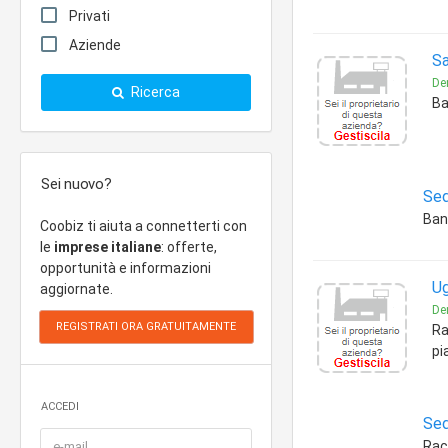
Privati
Aziende
Sa
Den
Ricerca
Ba
Sei nuovo?
Sed
Banc
Coobiz ti aiuta a connetterti con
le
imprese italiane
: offerte,
opportunità e informazioni
Ug
aggiornate.
Den
Ra
pi
ACCEDI
Sed
Rac