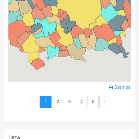
Stampa
‹
1
2
3
4
5
›
Città