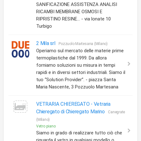
SANIFICAZIONE ASSISTENZA ANALISI
RICAMBI MEMBRANE OSMOSI E
RIPRISTINO RESINE... - via lonate 10
Turbigo
2 Mila srl
Pozzuolo Martesana (Milano)
Operiamo sul mercato delle materie prime
termoplastiche dal 1999. Da allora
forniamo soluzioni su misura in tempi
rapidi e in diversi settori industriali. Siamo il
tuo “Solution Provider”. - piazza Santa
Maria Nascente, 3 Pozzuolo Martesana
VETRARIA CHIEREGATO -
Vetraria
Chieregato di Chieregato Marino
Canegrate
(Milano)
Vetro piano
Siamo in grado di realizzare tutto ciò che
riguarda il vetro in qualsiasi modello o