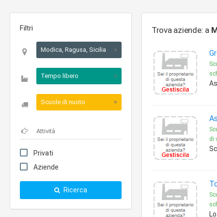
Filtri
Trova aziende: a
M
Modica, Ragusa, Sicilia
×
Gr
Scu
sc
Tempo libero
×
As
Scuole di nuoto
×
As
Sc
di 
Sc
Privati
Aziende
To
Ricerca
Scu
sc
Lo