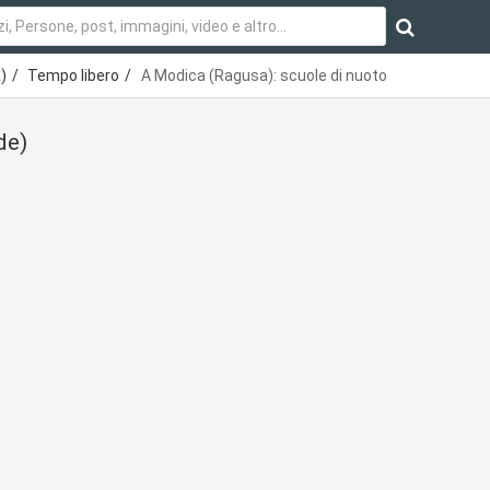
)
Tempo libero
A Modica (Ragusa): scuole di nuoto
de)