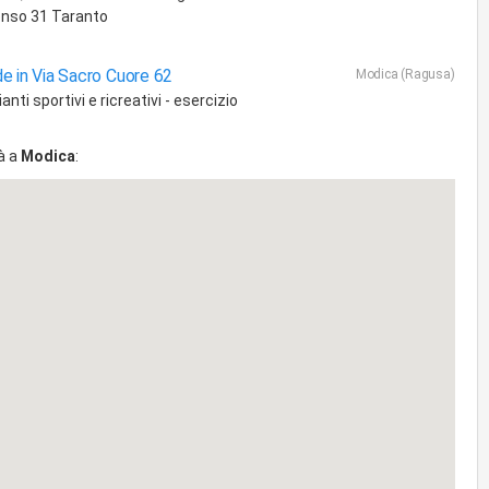
nso 31 Taranto
e in Via Sacro Cuore 62
Modica (Ragusa)
anti sportivi e ricreativi - esercizio
à a
Modica
: