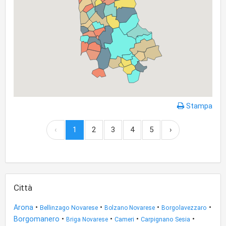
Stampa
‹
1
2
3
4
5
›
Città
•
•
•
•
Arona
Bellinzago Novarese
Bolzano Novarese
Borgolavezzaro
•
•
•
•
Borgomanero
Cameri
Carpignano Sesia
Briga Novarese