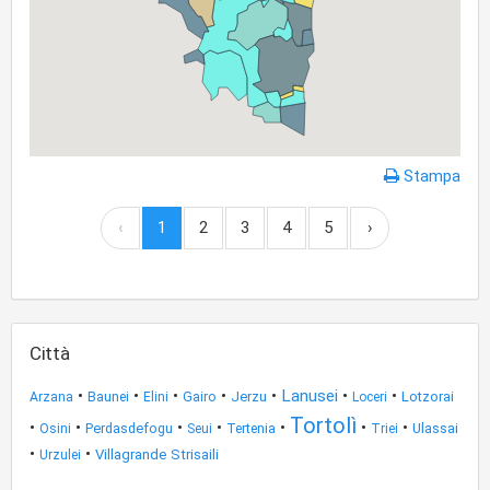
Stampa
‹
1
2
3
4
5
›
Città
•
•
•
•
•
Lanusei
•
•
Baunei
Jerzu
Lotzorai
Arzana
Elini
Gairo
Loceri
Tortolì
•
•
•
•
•
•
•
Perdasdefogu
Tertenia
Ulassai
Osini
Seui
Triei
•
•
Villagrande Strisaili
Urzulei