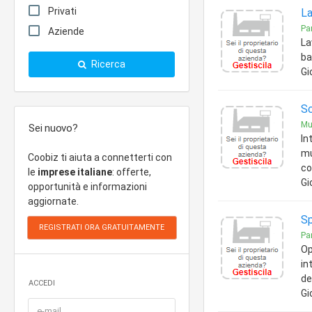
Privati
La
Par
Aziende
La
ba
Ricerca
Gi
Sc
Mur
Sei nuovo?
In
mu
Coobiz ti aiuta a connetterti con
co
le
imprese italiane
: offerte,
Gi
opportunità e informazioni
aggiornate.
Sp
Par
Op
in
de
ACCEDI
Gi