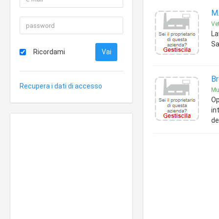
M.
Vet
La
Sa
Ricordami
Br
Recupera i dati di accesso
Mur
Op
in
de