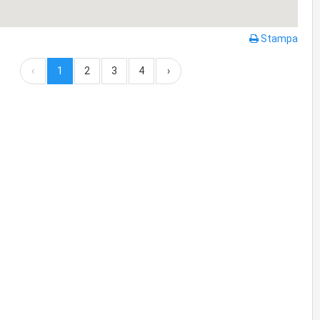
Stampa
‹
1
2
3
4
›