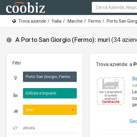
Trova aziende
Italia
Marche
Fermo
Porto San Gior
A Porto San Giorgio (Fermo): muri
(34 azien
Filtri
Trova aziende: a
P
Porto San Giorgio, Fermo, Marche
×
Ba
Vet
La
Edilizia e Impianti
×
cu
ge
Muri
×
Sed