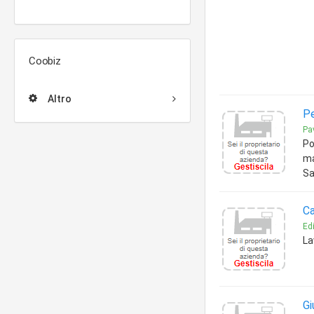
Coobiz
Altro
Pe
Pa
Po
ma
Sa
Ca
Edi
La
Gi